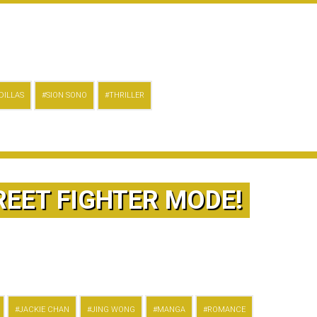
DILLAS
SION SONO
THRILLER
REET FIGHTER MODE!
JACKIE CHAN
JING WONG
MANGA
ROMANCE