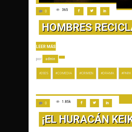
365
0
HOMBRES RECICL
LEER MÁS
por
admin
2025
COMEDIA
CRIMEN
DRAMA
PARK
1.85k
0
¡EL HURACÁN KEI