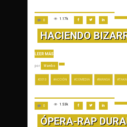
1.17k
0
HACIENDO BIZARR
LEER MÁS
por
Wambo
2013
ACCIÓN
COMEDIA
MANGA
TAKA
1.53k
0
ÓPERA-RAP DURA