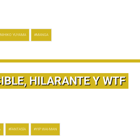
NIHIKO YUYAMA
MANGA
IBLE, HILARANTE Y WTF
A
FANTASÍA
YIP WAI-MAN