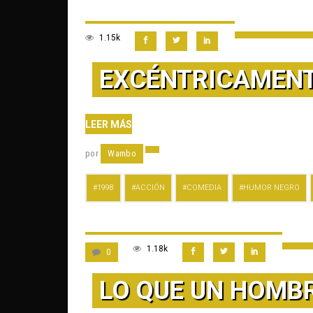
1.15k
EXCÉNTRICAMENT
LEER MÁS
por
Wambo
1998
ACCIÓN
COMEDIA
HUMOR NEGRO
1.18k
0
LO QUE UN HOMBR