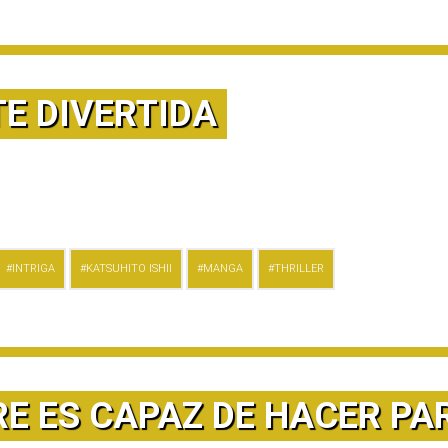
E DIVERTIDA
INTRIGA
KATSUHITO ISHII
MANGA
THRILLER
E ES CAPAZ DE HACER PA