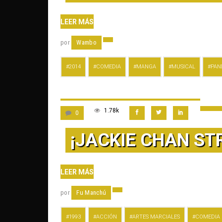
LEER MÁS
por
Wambo
2014
COMEDIA
MANGA
MUSICAL
PAN
1.78k
0
¡JACKIE CHAN ST
LEER MÁS
por
Fu Manchú
1993
ACCIÓN
ARTES MARCIALES
COMEDIA