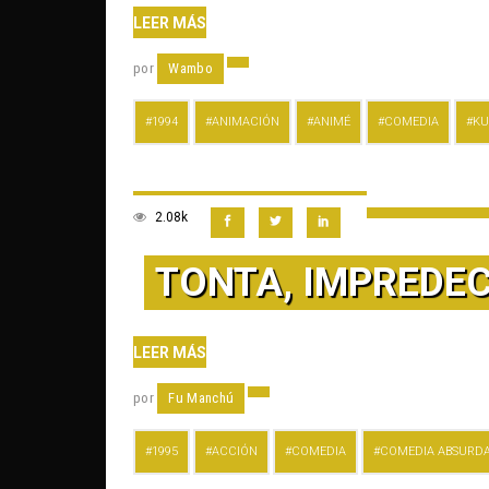
LEER MÁS
por
Wambo
1994
ANIMACIÓN
ANIMÉ
COMEDIA
KU
2.08k
TONTA, IMPREDEC
LEER MÁS
por
Fu Manchú
1995
ACCIÓN
COMEDIA
COMEDIA ABSURD