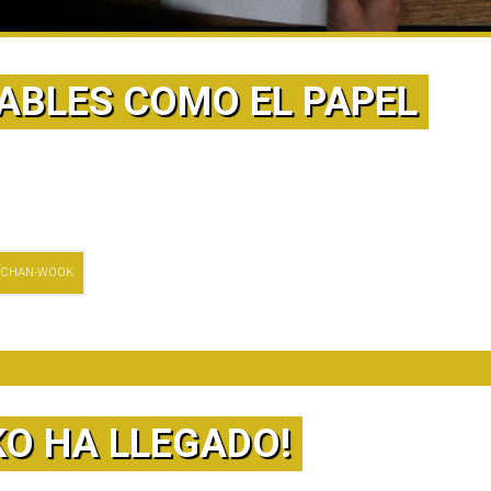
ABLES COMO EL PAPEL
 CHAN-WOOK
KO HA LLEGADO!