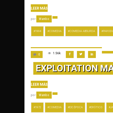
LEER MÁS
por
Wambo
1994
COMEDIA
COMEDIA ABSURDA
PARODI
1.56k
0
EXPLOITATION MA
LEER MÁS
por
Wambo
1972
COMEDIA
DE ÉPOCA
ERÓTICO
J