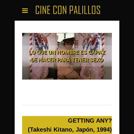
LO QUE UN HOMBRE ES CAPAZ
DE HACER PARA TENER SEXO
GETTING ANY?
(Takeshi Kitano, Japón, 1994)