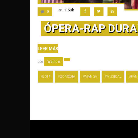
1.53k
0
ÓPERA-RAP DURA
LEER MÁS
por
Wambo
2014
COMEDIA
MANGA
MUSICAL
PAN