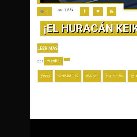
1.85k
0
¡EL HURACÁN KEI
LEER MÁS
por
Wambo
1994
ANIMACIÓN
ANIMÉ
COMEDIA
KU