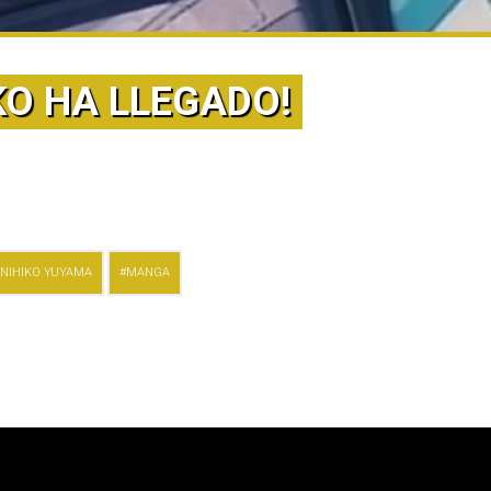
KO HA LLEGADO!
NIHIKO YUYAMA
MANGA