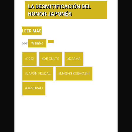
LA DESMITIFICACIÓN DEL
HONOR JAPONÉS
LEER MÁS
por
Wambo
1962
DE CULTO
DRAMA
JAPÓN FEUDAL
MASAKI KOBAYASHI
SAMURÁIS