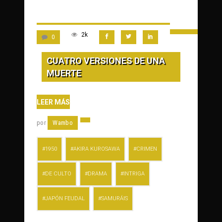
2k
0
CUATRO VERSIONES DE UNA
MUERTE
LEER MÁS
por
Wambo
1950
AKIRA KUROSAWA
CRIMEN
DE CULTO
DRAMA
INTRIGA
JAPÓN FEUDAL
SAMURÁIS