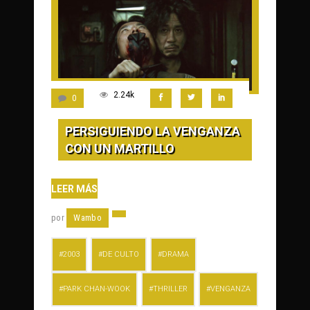
2.24k
0
PERSIGUIENDO LA VENGANZA
CON UN MARTILLO
LEER MÁS
por
Wambo
2003
DE CULTO
DRAMA
PARK CHAN-WOOK
THRILLER
VENGANZA