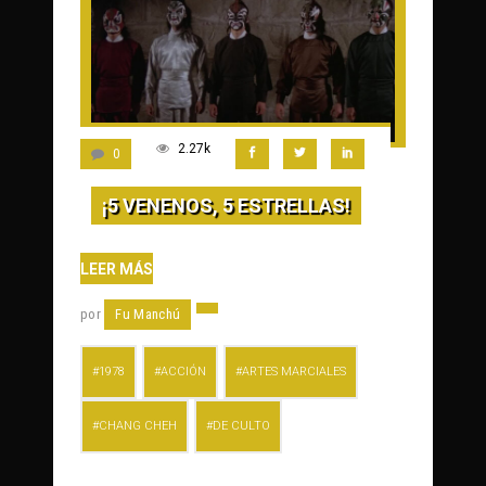
2.27k
0
¡5 VENENOS, 5 ESTRELLAS!
LEER MÁS
por
Fu Manchú
1978
ACCIÓN
ARTES MARCIALES
CHANG CHEH
DE CULTO