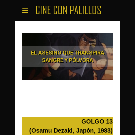
EL ASESINO QUE TRANSPIRA
SANGRE Y PÓLVORA
GOLGO 13
(Osamu Dezaki, Japón, 1983)