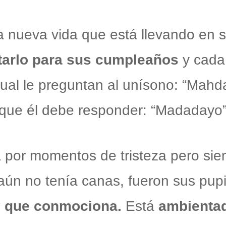
la nueva vida que está llevando en s
itarlo para sus cumpleaños
y cada
ual le preguntan al unísono: “Mahda-
o que él debe responder: “Madadayo”
á por momentos de tristeza pero si
aún no tenía canas, fueron sus pup
 y que conmociona.
Está
ambientad