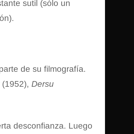
ante sutil (sólo un
ón).
arte de su filmografía.
r
(1952),
Dersu
erta desconfianza. Luego