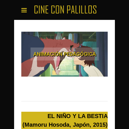
ANIMACIÓN PEDAGÓGICA
EL NIÑO Y LA BESTIA
(Mamoru Hosoda, Japón, 2015)