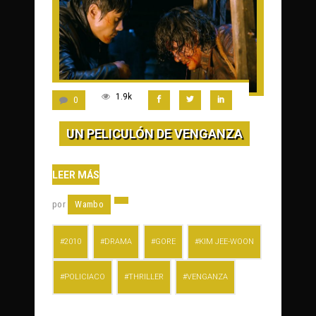
1.9k
0
UN PELICULÓN DE VENGANZA
LEER MÁS
por
Wambo
2010
DRAMA
GORE
KIM JEE-WOON
POLICIACO
THRILLER
VENGANZA