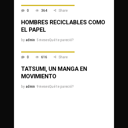
0
364
Share
HOMBRES RECICLABLES COMO
EL PAPEL
by
admin
5 mesesQué te pareció?
0
616
Share
TATSUMI, UN MANGA EN
MOVIMIENTO
by
admin
9 mesesQué te pareció?