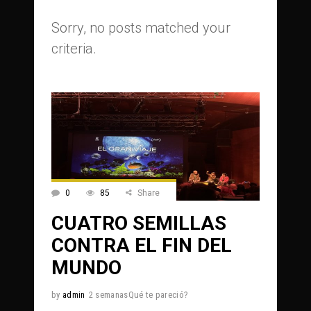
Sorry, no posts matched your
criteria.
0
85
Share
CUATRO SEMILLAS
CONTRA EL FIN DEL
MUNDO
by
admin
2 semanasQué te pareció?