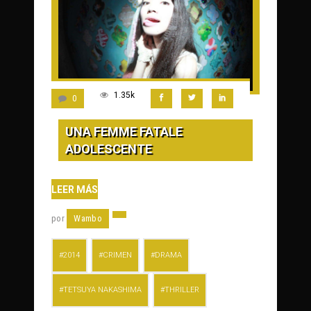
1.35k
0
UNA FEMME FATALE
ADOLESCENTE
LEER MÁS
por
Wambo
2014
CRIMEN
DRAMA
TETSUYA NAKASHIMA
THRILLER