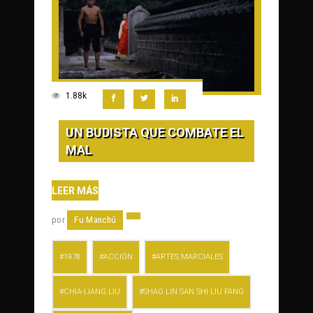
1.88k
UN BUDISTA QUE COMBATE EL
MAL
LEER MÁS
por
Fu Manchú
1978
ACCIÓN
ARTES MARCIALES
CHIA-LIANG LIU
SHAO LIN SAN SHI LIU FANG