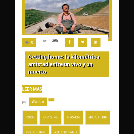
1.35k
0
Getting home: la kilométrica
amistad entre un vivo y un
muerto
LEER MÁS
por
Wambo
2007
AMISTAD
DRAMA
ROAD TRIP
VIDA RURAL
ZHANG YANG