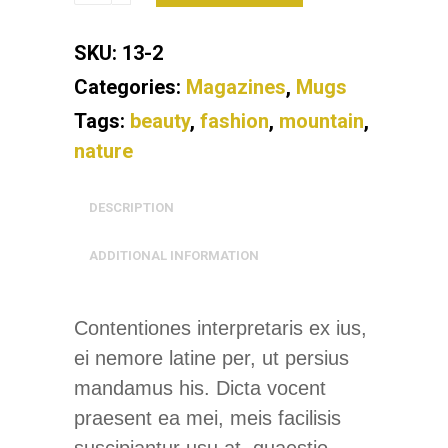
SKU:
13-2
Categories:
Magazines
,
Mugs
Tags:
beauty
,
fashion
,
mountain
,
nature
DESCRIPTION
ADDITIONAL INFORMATION
Contentiones interpretaris ex ius,
ei nemore latine per, ut persius
mandamus his. Dicta vocent
praesent ea mei, meis facilisis
suscipiantur usu at, quaestio